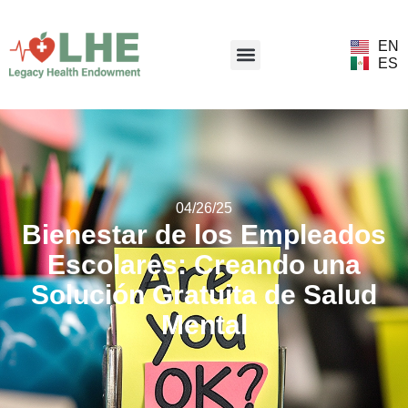
EN
ES
04/26/25
Bienestar de los Empleados
Escolares: Creando una
Solución Gratuita de Salud
Mental