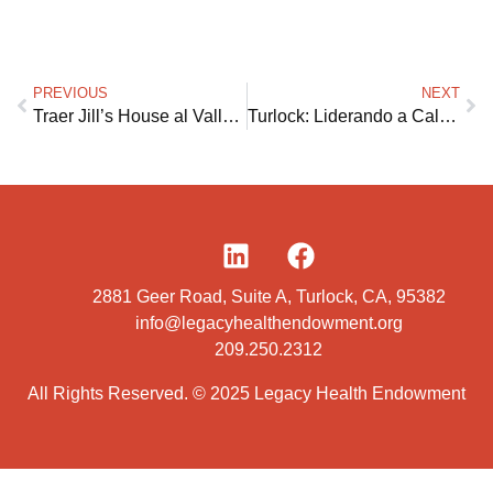
PREVIOUS
NEXT
Traer Jill’s House al Valle Central: Un faro de esperanza para las comunidades desatendidas
Turlock: Liderando a California y a la nación
2881 Geer Road, Suite A, Turlock, CA, 95382
info@legacyhealthendowment.org
209.250.2312
All Rights Reserved. © 2025 Legacy Health Endowment