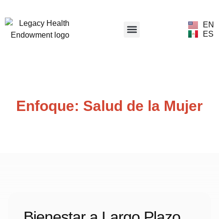
EN
ES
Información de Subvención
Enfoque: Salud de la Mujer
Bienestar a Largo Plazo,