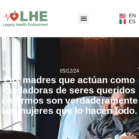
EN
ES
05/12/24
Las madres que actúan como
cuidadoras de seres queridos
enfermos son verdaderamente
las mujeres que lo hacen todo.