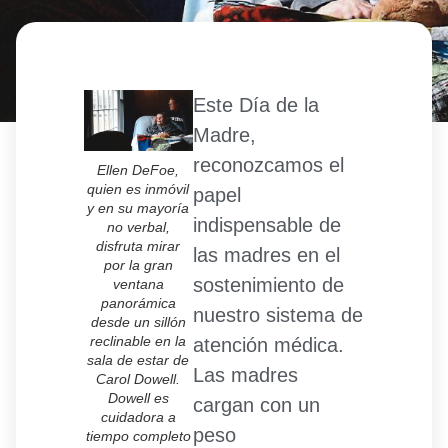
Este Día de la
Madre,
reconozcamos el
Ellen DeFoe,
quien es inmóvil
papel
y en su mayoría
indispensable de
no verbal,
disfruta mirar
las madres en el
por la gran
sostenimiento de
ventana
panorámica
nuestro sistema de
desde un sillón
reclinable en la
atención médica.
sala de estar de
Las madres
Carol Dowell.
Dowell es
cargan con un
cuidadora a
peso
tiempo completo